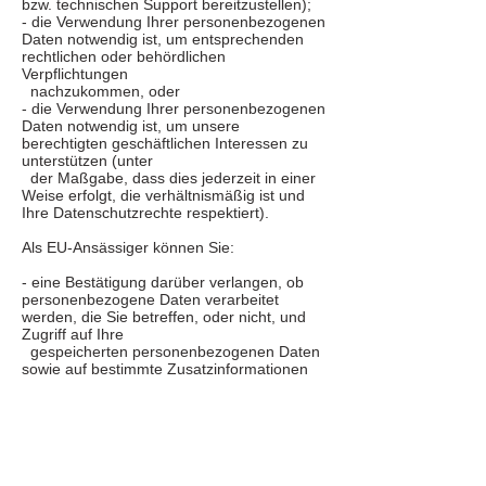
bzw. technischen Support bereitzustellen);
- die Verwendung Ihrer personenbezogenen
Daten notwendig ist, um entsprechenden
rechtlichen oder behördlichen
Verpflichtungen
nachzukommen, oder
- die Verwendung Ihrer personenbezogenen
Daten notwendig ist, um unsere
berechtigten geschäftlichen Interessen zu
unterstützen (unter
der Maßgabe, dass dies jederzeit in einer
Weise erfolgt, die verhältnismäßig ist und
Ihre Datenschutzrechte respektiert).
Als EU-Ansässiger können Sie:
- eine Bestätigung darüber verlangen, ob
personenbezogene Daten verarbeitet
werden, die Sie betreffen, oder nicht, und
Zugriff auf Ihre
gespeicherten personenbezogenen Daten
sowie auf bestimmte Zusatzinformationen
anfordern;
- den Erhalt von personenbezogenen
Daten, die Sie uns bereitgestellt haben, in
einem strukturierten, gängigen und
maschinenlesbaren
Format verlangen;